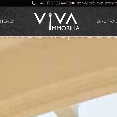
n Sie je
+49 170 1224488
service@viva-immo
TIEREN
BAUTRÄ
mmobilie, neues