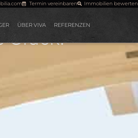
tzt!
bilia.com
Termin vereinbaren
Immobilien bewerten
GER
ÜBER VIVA
REFERENZEN
 Glück.