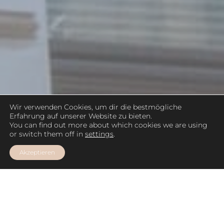
Wir verwenden Cookies, um dir die bestmögliche
Erfahrung auf unserer Website zu bieten.
You can find out more about which cookies we are using
or switch them off in
settings
.
Akzeptieren