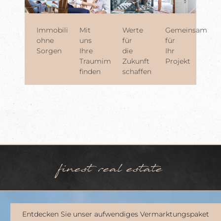
Immobilienverkauf
Mit
Werte
Gemeinsam
ohne
uns
für
für
Sorgen
Ihre
die
Ihr
Traumimmobilie
Zukunft
Projekt
finden
schaffen
finest real estate
Entdecken Sie unser aufwendiges Vermarktungspaket