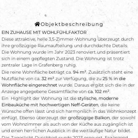
Objektbeschreibung
EIN ZUHAUSE MIT WOHLFÜHLFAKTOR
Diese attraktive, helle 3,5-Zimmer-Wohnung überzeugt durch
ihre großzügige Raumaufteilung und durchdachte Details.
Die Wohnung wurde im Jahr 2023 renoviert und präsentiert
sich in einem gepflegten Zustand. Die Wohnung ist trotz
zentraler Lage in Grafenberg ruhig.
Die reine Wohnfläche beträgt ca.
94 m²
. Zusätzlich steht eine
Nutzfläche von ca.
32 m²
zur Verfügung, die zu
25 % in die
Wohnfläche eingerechnet
wurde. Daraus ergibt sich die in der
Anzeige angegebene Gesamtfläche von
ca. 102 m²
.
Ein Highlight der Wohnung ist die
stylische, moderne
Einbauküche mit hochwertigen Neff-Geräten
, die keine
Wünsche offen lässt und sich harmonisch in das Wohnkonzept
einfügt. Ebenso überzeugt der
großzügige Balkon
, der sowohl
vom Wohnzimmer als auch von der Küche aus zugänglich ist
und einen herrlichen Ausblick in die weitläufige Natur bildet.
Das Tageslicht-Duschbad wurde 2023 erneuert. Ergänzend