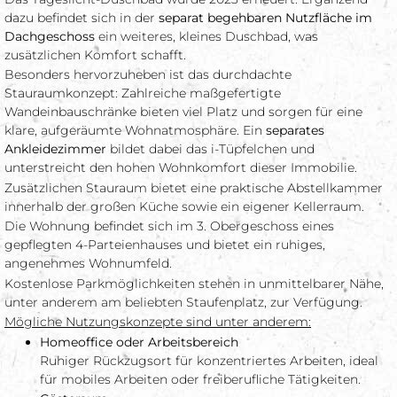
dazu befindet sich in der
separat begehbaren Nutzfläche im
Dachgeschoss
ein weiteres, kleines Duschbad, was
zusätzlichen Komfort schafft.
Besonders hervorzuheben ist das durchdachte
Stauraumkonzept: Zahlreiche maßgefertigte
Wandeinbauschränke bieten viel Platz und sorgen für eine
klare, aufgeräumte Wohnatmosphäre. Ein
separates
Ankleidezimmer
bildet dabei das i-Tüpfelchen und
unterstreicht den hohen Wohnkomfort dieser Immobilie.
Zusätzlichen Stauraum bietet eine praktische Abstellkammer
innerhalb der großen Küche sowie ein eigener Kellerraum.
Die Wohnung befindet sich im 3. Obergeschoss eines
gepflegten 4-Parteienhauses und bietet ein ruhiges,
angenehmes Wohnumfeld.
Kostenlose Parkmöglichkeiten stehen in unmittelbarer Nähe,
unter anderem am beliebten Staufenplatz, zur Verfügung.
Mögliche Nutzungskonzepte sind unter anderem:
Homeoffice oder Arbeitsbereich
Ruhiger Rückzugsort für konzentriertes Arbeiten, ideal
für mobiles Arbeiten oder freiberufliche Tätigkeiten.