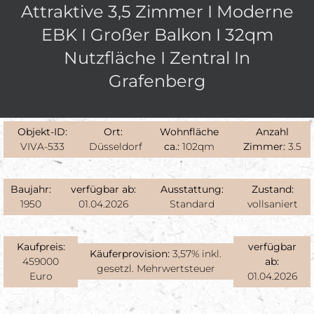
Attraktive 3,5 Zimmer I Moderne
EBK I Großer Balkon I 32qm
Nutzfläche I Zentral In
Grafenberg
Objekt-ID:
Ort:
Wohnfläche
Anzahl
VIVA-533
Düsseldorf
ca.:
102qm
Zimmer:
3.5
Baujahr:
verfügbar ab:
Ausstattung:
Zustand:
1950
01.04.2026
Standard
vollsaniert
Kaufpreis:
verfügbar
Käuferprovision:
3,57% inkl.
459000
ab:
gesetzl. Mehrwertsteuer
Euro
01.04.2026