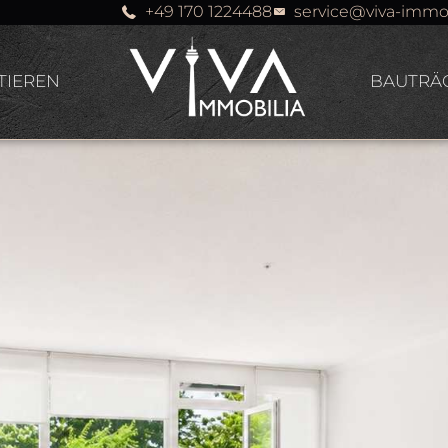
+49 170 1224488
service@viva-immo
TIEREN
BAUTRÄ