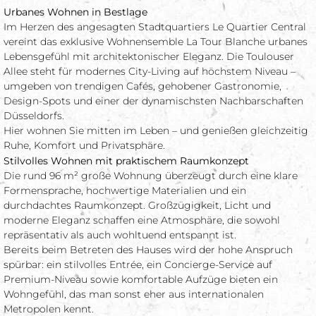
Urbanes Wohnen in Bestlage
Im Herzen des angesagten Stadtquartiers Le Quartier Central
vereint das exklusive Wohnensemble La Tour Blanche urbanes
Lebensgefühl mit architektonischer Eleganz. Die Toulouser
Allee steht für modernes City-Living auf höchstem Niveau –
umgeben von trendigen Cafés, gehobener Gastronomie,
Design-Spots und einer der dynamischsten Nachbarschaften
Düsseldorfs.
Hier wohnen Sie mitten im Leben – und genießen gleichzeitig
Ruhe, Komfort und Privatsphäre.
Stilvolles Wohnen mit praktischem Raumkonzept
Die rund 96 m² große Wohnung überzeugt durch eine klare
Formensprache, hochwertige Materialien und ein
durchdachtes Raumkonzept. Großzügigkeit, Licht und
moderne Eleganz schaffen eine Atmosphäre, die sowohl
repräsentativ als auch wohltuend entspannt ist.
Bereits beim Betreten des Hauses wird der hohe Anspruch
spürbar: ein stilvolles Entrée, ein Concierge-Service auf
Premium-Niveau sowie komfortable Aufzüge bieten ein
Wohngefühl, das man sonst eher aus internationalen
Metropolen kennt.