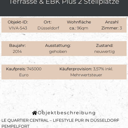
Terrasse & EBK Plus 2 Stellplätze
Objekt-ID:
Ort:
Wohnfläche
Anzahl
VIVA-543
Düsseldorf
ca.:
96qm
Zimmer:
3
Baujahr:
Ausstattung:
Zustand:
2014
gehoben
neuwertig
Kaufpreis:
745000
Käuferprovision:
3,57% inkl.
Euro
Mehrwertsteuer
Objektbeschreibung
LE QUARTIER CENTRAL – LIFESTYLE PUR IN DÜSSELDORF
PEMPELFORT