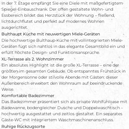
In der 7. Etage empfängt Sie eine Diele mit maßgefertigtem
Spiegel-Einbauschrank. Der offen gestaltete Wohn- und
Essbereich bildet das Herzstück der Wohnung – fließend,
lichtdurchflutet und perfekt auf modernes Wohnen
ausgerichtet.
Bulthaupt Küche mit neuwertigen Miele-Geräten
Die hochwertige Bulthaup-Küche mit vollintegrierten Miele-
Geräten fügt sich nahtlos in das elegante Gesamtbild ein und
erfüllt höchste Design- und Funktionsansprüche.
XL-Terrasse als 2. Wohnzimmer
Ein absolutes Highlight ist die große XL-Terrasse – eine der
größten im gesamten Gebäude. Ob entspanntes Frühstück in
der Morgensonne oder stilvolle Abende mit Gästen: dieser
Außenbereich erweitert den Wohnraum auf beeindruckende
Weise.
Komfortable Badezimmer
Das Badezimmer präsentiert sich als private Wohlfühloase mit
Badewanne, bodengleicher Dusche und Doppelwaschtisch –
hochwertig ausgestattet und zeitlos gestaltet. Ein separates
Gäste-WC mit integriertem Waschmaschinenanschluss.
Ruhige Rückzugsorte