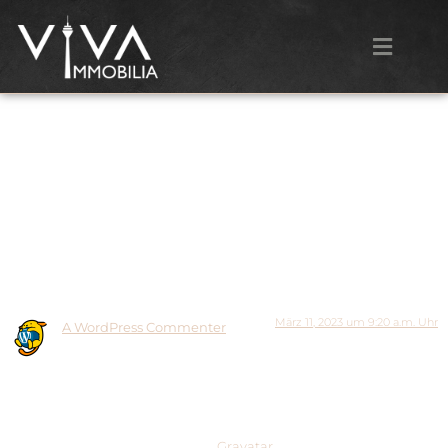
Hello world!
Welcome to WordPress. This is your first post. Edit or delete
it, then start writing!
Ein Kommentar
März 11, 2023 um 9:20 a.m. Uhr
A WordPress Commenter
sagt:
Hi, this is a comment.
To get started with moderating, editing, and deleting comments,
please visit the Comments screen in the dashboard.
Commenter avatars come from
Gravatar
.