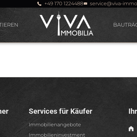
+49 170 1224488
service@viva-immo
TIEREN
BAUTRÄ
 Hänsel
mer
Services für Käufer
Ih
Immobilienangebote
Immobilieninvestment