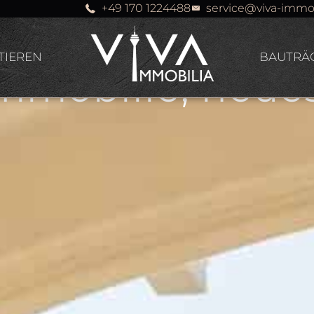
n Sie je
+49 170 1224488
service@viva-immo
TIEREN
BAUTRÄ
mmobilie, neues