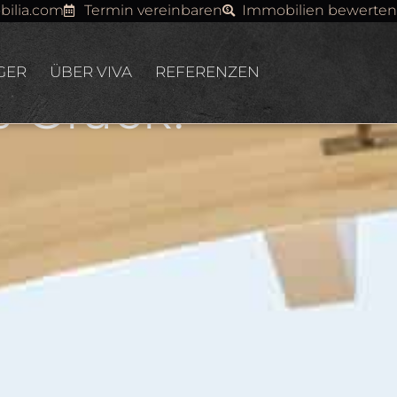
tzt!
bilia.com
Termin vereinbaren
Immobilien bewerten
GER
ÜBER VIVA
REFERENZEN
 Glück.